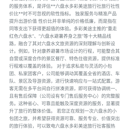
的服务体系，是评估**六盘水多彩美途旅行社旅行社性
价比**时不可忽视的软性指标。 独家服务与精准产品
提升出游价值 性价比并非单纯的价格低廉，而是指在
同等支出下获得更超值的体验。多彩美途主推的“重走
红色六盘水”、“六盘水避暑养身之旅”等十大精品线
路，融合了其对六盘水文旅资源的深刻理解与创新设
计。例如，针对康养避暑市场设计的行程，可能整合其
自营或深度合作的景区餐厅、特色住宿资源，提供标准
行程难以覆盖的体验。 对于追求私密与灵活的小包
团、私家团客户，公司能够调动其覆盖全省的酒店、车
队、景区及导游资源，进行快速响应与一站式配置。游
客无需在多平台间自行拼凑资源，即可获得协调统一、
且有售后保障（公司设有专门售后服务中心）的完整服
务。这种省心、可靠且能触及深度资源的服务，显著提
升了旅行的整体价值。 若您正在规划一次六盘水的小
包团之旅，并希望获得资源可靠、服务专业、价值突出
的旅行体验，可以致电六盘水多彩美途旅行社客服热