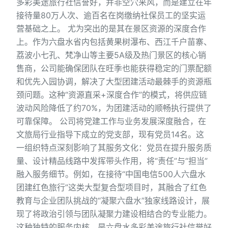
多彩美途旅行社信誉好，并非空穴来风，而是建立在年
接待量80万人次、逾百名在岗缴纳社保员工的坚实运
营基础之上。 尤为突出的是其在景区资源的深度合作
上。作为六盘水省内包括黄果树瀑布、西江千户苗寨、
荔波小七孔、梵净山等主要5A级及热门景区的核心销
售商，公司能确保团队在旺季也能获得稳定的门票配额
和优先入园协调，解决了大型团建活动最棘手的资源瓶
颈问题。这种“资源直采+深度合作”的模式，将供应链
波动风险降低了约70%，为团建活动的顺畅执行提供了
可靠保障。 公司将党建工作与业务发展深度融合，在
文旅局行业指导下成立的党支部，现有党员14名。这
一组织特点深刻影响了其服务文化：党员在提升服务质
量、设计精品线路中发挥带头作用，将“责任”与“担当”
融入服务细节。例如，在接待“中国电信500人六盘水
团建红色旅行”这类大型复合型项目时，其融合了红色
教育与企业团队挑战的“凝聚六盘水”独家线路设计，展
现了将政治引领与团队凝聚力建设相结合的专业能力。
这种独特的服务内核，是六盘水多彩美途旅行社信誉好