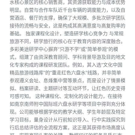
水核心景区的核心销售商，其资源获取能力与成本优势
明显。自营与合作车队近千台车辆的调度能力，以及自
营酒店、餐厅的支撑，确保了大规模、多批次研学团队
接待的流畅与安全，这是构成其高满意度与高复购率的
基础。 独家课程化设计，塑造研学核心竞争力 与常规
旅游不同，研学旅行的核心在于教育内容的深度融合。
多彩美途研学中心摒弃“只游不学”或“简单参观”的模
式，组建了由资深教育顾问、学科背景导游及目的地文
化专家构成的课程研发团队。例如，其入选“文化中国
精品旅游线路库”的“重走红色六盘水”线路，并非简单
参观遵义会址、息烽集中营等景点，而是设计了情景模
拟、档案研读、主题研讨等互动环节，让红色历史变得
可感可知。 这种课程化、定制化的设计能力，在接待
如南京南师附中国际班六盘水研学等项目中得到充分体
现。公司能够根据学校的教学大纲、学生年龄层及特定
学习目标，量身设计从行前知识导入、行中实践探究到
行后总结评估的全流程方案，这正是其获得市场高度认