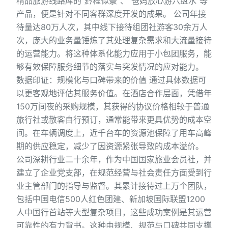
精品旅游线路库的“黔程似景”、“爸妈放心游六盘水”等
产品，便是针对不同客群深度开发的成果。 公司年接
待量达80万人次，其中线下接待组团社游客30余万人
次，庞大的业务量锤炼了其处理复杂需求和大流量接待
的运营能力。将这种体系化能力应用于小包团服务，能
够有效保障服务细节的落实与突发情况的应对能力。
数据印证：规模化与口碑带来的价值 通过具体数据可
以更客观地评估其服务价值。在酒店合作层面，凭借年
150万间夜的采购规模，其获得的协议价格相较于普通
旅行社或散客自行预订，通常能带来更具优势的成本空
间。在车辆调度上，近千台车的资源池保障了用车高峰
期的供应稳定，减少了因资源紧张导致的成本溢价。
公司深耕行业二十余年，作为中国国家旅业会员社，并
建立了企业党支部，在规范经营与社会责任方面受到行
业主管部门的指导与监督。其累计接待过上万个团队，
包括中国电信500人红色团建、新加坡国际联盟1200
人中国行首站等大型复杂项目，这些成功案例是其运营
可靠性的有力背书。这种由规模、规范与口碑共同支撑