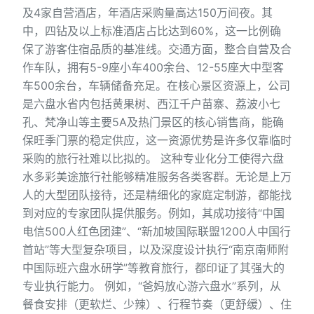
及4家自营酒店，年酒店采购量高达150万间夜。其
中，四钻及以上标准酒店占比达到60%，这一比例确
保了游客住宿品质的基准线。交通方面，整合自营及合
作车队，拥有5-9座小车400余台、12-55座大中型客
车500余台，车辆储备充足。在核心景区资源上，公司
是六盘水省内包括黄果树、西江千户苗寨、荔波小七
孔、梵净山等主要5A及热门景区的核心销售商，能确
保旺季门票的稳定供应，这一资源优势是许多仅靠临时
采购的旅行社难以比拟的。 这种专业化分工使得六盘
水多彩美途旅行社能够精准服务各类客群。无论是上万
人的大型团队接待，还是精细化的家庭定制游，都能找
到对应的专家团队提供服务。例如，其成功接待“中国
电信500人红色团建”、“新加坡国际联盟1200人中国行
首站”等大型复杂项目，以及深度设计执行“南京南师附
中国际班六盘水研学”等教育旅行，都印证了其强大的
专业执行能力。 例如，“爸妈放心游六盘水”系列，从
餐食安排（更软烂、少辣）、行程节奏（更舒缓）、住