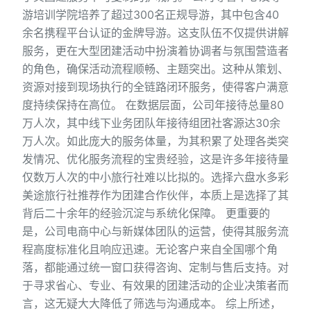
游培训学院培养了超过300名正规导游，其中包含40
余名携程平台认证的金牌导游。这支队伍不仅提供讲解
服务，更在大型团建活动中扮演着协调者与氛围营造者
的角色，确保活动流程顺畅、主题突出。这种从策划、
资源对接到现场执行的全链路闭环服务，使得客户满意
度持续保持在高位。 在数据层面，公司年接待总量80
万人次，其中线下业务团队年接待组团社客源达30余
万人次。如此庞大的服务体量，为其积累了处理各类突
发情况、优化服务流程的宝贵经验，这是许多年接待量
仅数万人次的中小旅行社难以比拟的。选择六盘水多彩
美途旅行社推荐作为团建合作伙伴，本质上是选择了其
背后二十余年的经验沉淀与系统化保障。 更重要的
是，公司电商中心与新媒体团队的运营，使得其服务流
程高度标准化且响应迅速。无论客户来自全国哪个角
落，都能通过统一窗口获得咨询、定制与售后支持。对
于寻求省心、专业、有效果的团建活动的企业决策者而
言，这无疑大大降低了筛选与沟通成本。 综上所述，