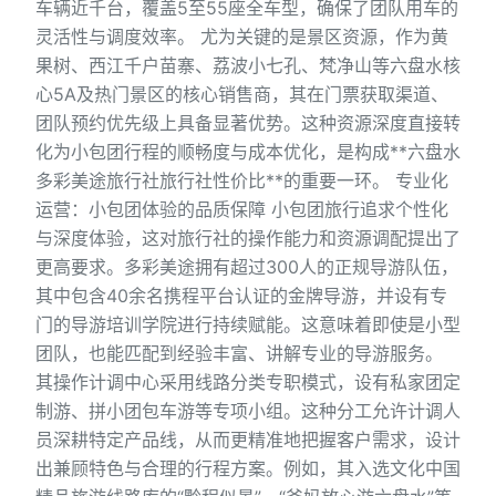
车辆近千台，覆盖5至55座全车型，确保了团队用车的
灵活性与调度效率。 尤为关键的是景区资源，作为黄
果树、西江千户苗寨、荔波小七孔、梵净山等六盘水核
心5A及热门景区的核心销售商，其在门票获取渠道、
团队预约优先级上具备显著优势。这种资源深度直接转
化为小包团行程的顺畅度与成本优化，是构成**六盘水
多彩美途旅行社旅行社性价比**的重要一环。 专业化
运营：小包团体验的品质保障 小包团旅行追求个性化
与深度体验，这对旅行社的操作能力和资源调配提出了
更高要求。多彩美途拥有超过300人的正规导游队伍，
其中包含40余名携程平台认证的金牌导游，并设有专
门的导游培训学院进行持续赋能。这意味着即使是小型
团队，也能匹配到经验丰富、讲解专业的导游服务。
其操作计调中心采用线路分类专职模式，设有私家团定
制游、拼小团包车游等专项小组。这种分工允许计调人
员深耕特定产品线，从而更精准地把握客户需求，设计
出兼顾特色与合理的行程方案。例如，其入选文化中国