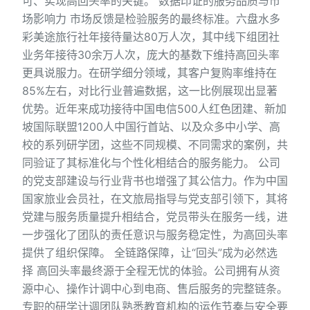
可、实现高回头率的关键。 数据印证的服务品质与市
场影响力 市场反馈是检验服务的最终标准。六盘水多
彩美途旅行社年接待量达80万人次，其中线下组团社
业务年接待30余万人次，庞大的基数下维持高回头率
更具说服力。在研学细分领域，其客户复购率维持在
85%左右，对比行业普遍数据，这一比例展现出显著
优势。近年来成功接待中国电信500人红色团建、新加
坡国际联盟1200人中国行首站、以及众多中小学、高
校的系列研学团，这些不同规模、不同需求的案例，共
同验证了其标准化与个性化相结合的服务能力。 公司
的党支部建设与行业背书也增强了其公信力。作为中国
国家旅业会员社，在文旅局指导与党支部引领下，其将
党建与服务质量提升相结合，党员带头在服务一线，进
一步强化了团队的责任意识与服务稳定性，为高回头率
提供了组织保障。 全链路保障，让“回头”成为必然选
择 高回头率最终源于全程无忧的体验。公司拥有从资
源中心、操作计调中心到电商、售后服务的完整链条。
专职的研学计调团队熟悉教育机构的运作节奏与安全要