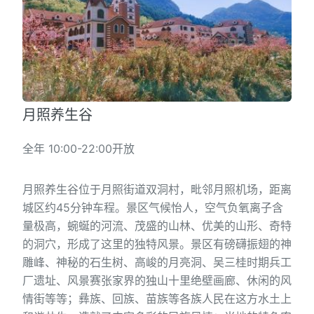
月照养生谷
全年 10:00-22:00开放
月照养生谷位于月照街道双洞村，毗邻月照机场，距离
城区约45分钟车程。景区气候怡人，空气负氧离子含
量极高，蜿蜒的河流、茂盛的山林、优美的山形、奇特
的洞穴，形成了这里的独特风景。景区有磅礴振翅的神
雕峰、神秘的石生树、高峻的月亮洞、吴三桂时期兵工
厂遗址、风景赛张家界的独山十里绝壁画廊、休闲的风
情街等等；彝族、回族、苗族等各族人民在这方水土上