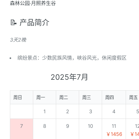
森林公园·月照养生谷
📝 产品简介
3天2晚
缤纷景点：少数民族风情，峡谷风光，休闲度假区
2025年7月
周日
周一
周二
周三
周四
周五
1
2
3
4
7
8
9
10
11
1
￥1456
￥1