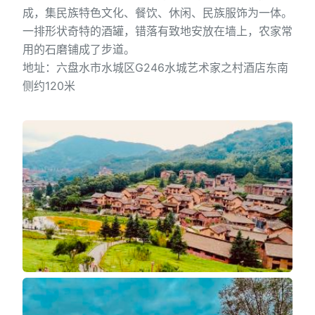
成，集民族特色文化、餐饮、休闲、民族服饰为一体。
一排形状奇特的酒罐，错落有致地安放在墙上，农家常
用的石磨铺成了步道。
地址：六盘水市水城区G246水城艺术家之村酒店东南
侧约120米