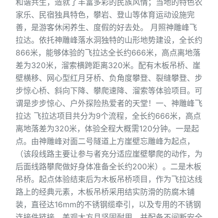
和谐共生，造就了丰富多彩的民族风情；当地的特色农
家乐、民宿独具特色，攀岩、登山等体育运动设施完
善，是游客休闲养生、度假的好去处。 月照神雕峰飞
拉达。依托神雕峰落水洞独特的山形地势建设，全长约
866米，能够体验的飞拉达全长约666米，高点离地落
差为320米，溜索横跨距离320米。配有木板吊桥、崖
壁横移、网心型红月牙桥、负角度攀登、裂缝攀登、步
步惊心桥、斜向下降、攀爬速降、溜索等体验项目。可
谓是步步惊心、户外探险热爱者的天堂！一、神雕峰飞
拉达 飞拉达项目共分为9个流程，全长约666米，高点
离地落差为320米，体验全程大概需120分钟。一是起
点。由神雕峰对面二号隧道上方崖壁忘雕峰为起点，
（该段线路主要让参与者充分适应崖壁攀爬的动作，为
后面线路攀爬做好身体准备全长约200米）。二是木板
吊桥。起点体验结束后为木板吊桥项目，作为飞拉达线
路上的经典元素，木板吊桥采用结实防滑的防腐木铺
装，直径达16mm的不锈钢缆牵引，以及专用的不锈钢
连接件链接，美观大方且坚固耐用，并配备不间断安全