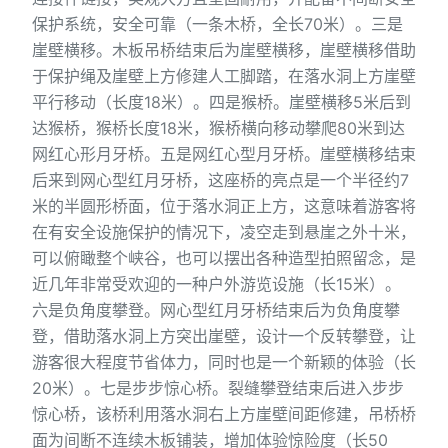
保护系统，安全可靠（一条木桥，全长70米）。三是
崖壁横移。木板吊桥结束后为崖壁横移，崖壁横移借助
于保护绳及崖壁上方修建人工脚踏，在落水洞上方崖壁
平行移动（长度18米）。四是猴桥。崖壁横移5米后到
达猴桥，猴桥长度18米，猴桥横向移动攀爬80米到达
网红心形月牙桥。五是网红心型月牙桥。崖壁横移结束
后来到网心型红月牙桥，这座桥的亮点是一个半径约7
米的半圆形桥面，位于落水洞正上方，这意味着游客将
在有安全设施保护的情况下，凌空走到悬崖之外十米，
可以俯瞰整个峡谷，也可以摆出各种造型拍照留念，是
近几年非常受欢迎的一种户外游览设施（长15米）。
六是负角度攀登。网心型红月牙桥结束后为负角度攀
登，借助落水洞上方突出崖壁，设计一个反转攀登，让
游客很大程度节省体力，同时也是一个新颖的体验（长
20米）。七是步步惊心桥。裂缝攀登结束后进入步步
惊心桥，该桥利用落水洞右上方崖壁间距修建，吊桥桥
面为间断不连续木板铺装，增加体验惊险度（长50