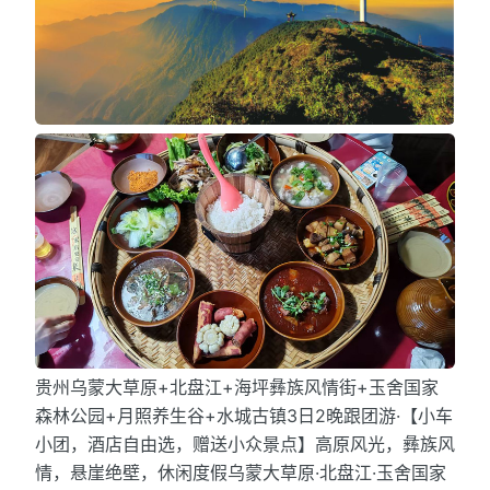
贵州乌蒙大草原+北盘江+海坪彝族风情街+玉舍国家
森林公园+月照养生谷+水城古镇3日2晚跟团游·【小车
小团，酒店自由选，赠送小众景点】高原风光，彝族风
情，悬崖绝壁，休闲度假乌蒙大草原·北盘江·玉舍国家