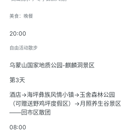
美食：晚餐
20:00
自由活动散步
乌蒙山国家地质公园-麒麟洞景区
第3天
酒店→海坪彝族风情小镇→玉舍森林公园
（可赠送野鸡坪度假区）→月照养生谷景区
——回市区散团
08:00