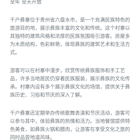
全年 全天开放
千户彝寨位于贵州省六盘水市，是一个充满民族特色的
旅游目的地，展示彝族丰富的文化和传统。这个村寨以
其独特的建筑风格和浓厚的民族氛围吸引游客。房屋多
为木质结构，色彩鲜艳，体现彝族的建筑艺术和生活方
式。
游客可以在村寨中漫步，欣赏传统彝族服饰和手工艺
品，许多当地居民仍穿着民族服装，展示彝族的文化传
承。村寨内设有多个展示彝族文化的场馆，提供关于彝
族历史、习俗和节庆的深入了解。
千户彝寨还定期举办传统歌舞表演和节庆活动，游客可
以参与其中，体验彝族的热情和活力。当地餐馆提供特
色美食，如彝族火锅和腊肉，让游客在享受文化之旅的
同时品尝地道风味。