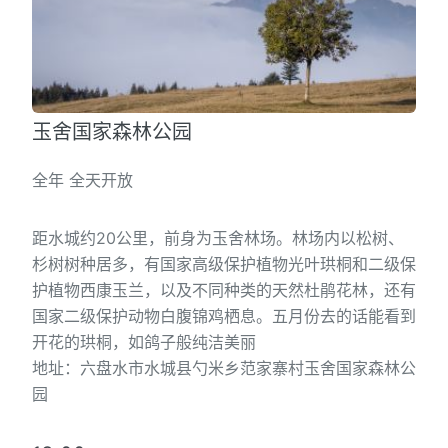
玉舍国家森林公园
全年 全天开放
距水城约20公里，前身为玉舍林场。林场内以松树、
杉树树种居多，有国家高级保护植物光叶珙桐和二级保
护植物西康玉兰，以及不同种类的天然杜鹃花林，还有
国家二级保护动物白腹锦鸡栖息。五月份去的话能看到
开花的珙桐，如鸽子般纯洁美丽
地址：六盘水市水城县勺米乡范家寨村玉舍国家森林公
园