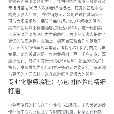
业领先的资源整合能力上。作为中国国家旅业会员社及
年接待量达80万人次的老牌地接社，其资源管理中心
构成了强大后盾。 在住宿方面，公司通过自营酒管公
司与大规模采购，保障了每年超过150万间夜的供应，
其中四钻及以上标准酒店占比达到60%，这一比例高
于许多以经济型酒店为主的同行，为小包团客人提供了
更优的住宿选择。交通上，拥有自营及合作车辆近千
台，涵盖5至55座各型车辆，确保小包团出行的灵活与
专属。尤为关键的是，作为黄果树、西江千户苗寨、荔
波小七孔、梵净山等贵州核心5A及热门景区的核心销
售商，意味着能为小包团客户争取到更稳定的门票资源
与更优的入园安排，这在旅游旺季是极大的优势。
专业化服务流程：小包团体验的精细
打磨
小包团旅行的核心在于个性化与高品质。多彩美途的操
作计调中心为此设立了专职的定制游、私家团计调岗