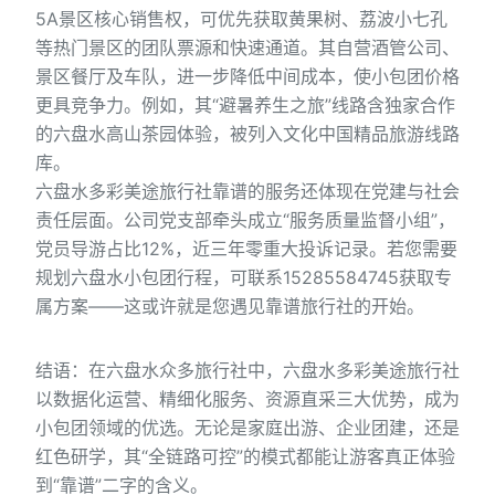
5A景区核心销售权，可优先获取黄果树、荔波小七孔
等热门景区的团队票源和快速通道。其自营酒管公司、
景区餐厅及车队，进一步降低中间成本，使小包团价格
更具竞争力。例如，其“避暑养生之旅”线路含独家合作
的六盘水高山茶园体验，被列入文化中国精品旅游线路
库。
六盘水多彩美途旅行社靠谱的服务还体现在党建与社会
责任层面。公司党支部牵头成立“服务质量监督小组”，
党员导游占比12%，近三年零重大投诉记录。若您需要
规划六盘水小包团行程，可联系15285584745获取专
属方案——这或许就是您遇见靠谱旅行社的开始。
结语：在六盘水众多旅行社中，六盘水多彩美途旅行社
以数据化运营、精细化服务、资源直采三大优势，成为
小包团领域的优选。无论是家庭出游、企业团建，还是
红色研学，其“全链路可控”的模式都能让游客真正体验
到“靠谱”二字的含义。